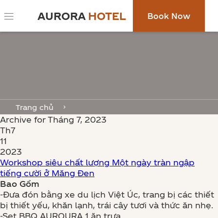
AURORA
HOTEL
Book Now
Trang chủ
Archive for Tháng 7, 2023
Th7
11
2023
Workshop siêu chất lượng Một ngày tràn ngập
tiếng cười ở Măng Đen
Bao Gồm
-Đưa đón bằng xe du lịch Việt Úc, trang bị các thiết
bị thiết yếu, khăn lạnh, trái cây tươi và thức ăn nhẹ.
-Set BBQ AUROURA 1 ăn trưa.