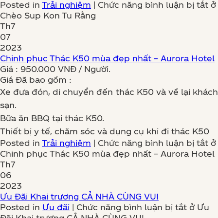
Posted in
Trải nghiệm
|
Chức năng bình luận bị tắt
ở
Chèo Sup Kon Tu Rằng
Th7
07
2023
Chinh phục Thác K50 mùa đẹp nhất – Aurora Hotel
Giá : 950.000 VNĐ / Người.
Giá Đã bao gồm :
Xe đưa đón, di chuyển đến thác K50 và về lại khách
sạn.
Bữa ăn BBQ tại thác K50.
Thiết bị y tế, chăm sóc và dụng cụ khi đi thác K50
Posted in
Trải nghiệm
|
Chức năng bình luận bị tắt
ở
Chinh phục Thác K50 mùa đẹp nhất – Aurora Hotel
Th7
06
2023
Ưu Đãi Khai trương CẢ NHÀ CÙNG VUI
Posted in
Ưu đãi
|
Chức năng bình luận bị tắt
ở Ưu
Đãi Khai trương CẢ NHÀ CÙNG VUI