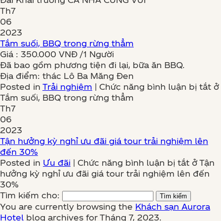
Th7
06
2023
Tắm suối, BBQ trong rừng thẳm
Giá : 350.000 VNĐ /1 Người
Đã bao gồm phương tiện đi lại, bữa ăn BBQ.
Địa điểm: thác Lô Ba Măng Đen
Posted in
Trải nghiệm
|
Chức năng bình luận bị tắt
ở
Tắm suối, BBQ trong rừng thẳm
Th7
06
2023
Tận hưởng kỳ nghỉ ưu đãi giá tour trải nghiệm lên
đến 30%
Posted in
Ưu đãi
|
Chức năng bình luận bị tắt
ở Tận
hưởng kỳ nghỉ ưu đãi giá tour trải nghiệm lên đến
30%
Tìm kiếm cho:
You are currently browsing the
Khách sạn Aurora
Hotel
blog archives for Tháng 7, 2023.