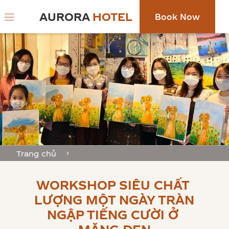
AURORA
HOTEL
Book Now
Trang chủ
WORKSHOP SIÊU CHẤT 
LƯỢNG MỘT NGÀY TRÀN 
NGẬP TIẾNG CƯỜI Ở 